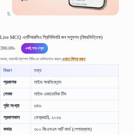
Live MCQ এনটিআরসিএ প্রিলিমিনারি জব সল্যুশন (বিষয়ভিত্তিক)
390.00
৳
একটু পড়ে দেখুন
অথবা, সরাসরি স্যাম্পল পিডিএফ ডাউনলোড করতে
এখানে ক্লিক করুন
বিবরণ
তথ্য
প্রকাশক
লাইভ পাবলিকেশন্স
লেখক
লাইভ একাডেমিক টিম
পৃষ্ঠা সংখ্যা
৬৪৬
প্রকাশকাল
ফেব্রুয়ারি, ২০২৬
কভার
৩০০ জিএসএম আর্ট কার্ড (পেপারব্যাক)