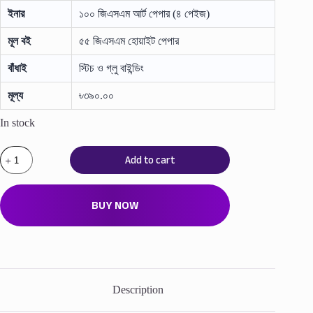
ইনার
১০০ জিএসএম আর্ট পেপার (৪ পেইজ)
মূল বই
৫৫ জিএসএম হোয়াইট পেপার
লোড হচ্ছে...
বাঁধাই
স্টিচ ও গ্লু বাইন্ডিং
মূল্য
৳৩৯০.০০
In stock
Live
Add to cart
MCQ
এনটিআরসিএ
প্রিলিমিনারি
জব
BUY NOW
সল্যুশন
(বিষয়ভিত্তিক)
quantity
Description