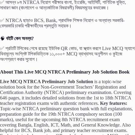
✅ আসন্ন ৮ম NTRCA নিয়োগ পরীক্ষার বাংলা, ইংরেজি, আইসিটি, গাণিতিক যুক্তি,
সাধারণ জ্ঞান (বাংলাদেশ ও আন্তর্জাতিক বিষয়াবলী) বিষয়সমূহের কভারেজ।
✅ NTRCA ছাড়াও BCS, Bank, প্রাথমিক শিক্ষক নিয়োগ ও অন্যান্য সরকারি-
বেসরকারি চাকরি পরীক্ষার্থীদের প্রস্তুতি সহায়ক।
🧠
বইটি কেন অনন্য?
✅ প্রতিটি টপিকের শেষে রয়েছে ইউনিক QR কোড, যা স্ক্যান করলে Live MCQ অ্যাপে
বিনামূল্যে সংশ্লিষ্ট টপিকভিত্তিক ১১,০০০+ MCQ ব্যাখ্যাসহ অনুশীলন ও কুইজে
অংশগ্রহণ করার সুযোগ।
About This Live MCQ NTRCA Preliminary Job Solution Book
Live MCQ NTRCA Preliminary Job Solution
is a topic-wise
solution book for the Non-Government Teachers’ Registration and
Certification Authority (NTRCA) preliminary examination. Covering
646 pages, it includes detailed solutions from the 1st to 18th NTRCA
teacher registration exams with authentic references.
Key features:
Topic-wise NTRCA preliminary question bank with full explanations,
preparation guide for the 19th NTRCA compulsory section (100
marks), useful for the upcoming 8th NTRCA recruitment exam
covering Bangla, English, ICT, Math, and General Knowledge. Also
helpful for BCS, Bank job, and primary teacher recruitment exams.