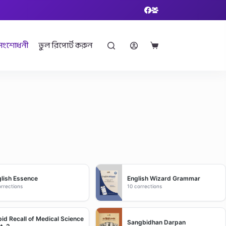
সংশোধনী
ভুল রিপোর্ট করুন
Shopping
cart
lish Essence
English Wizard Grammar
orrections
10 corrections
id Recall of Medical Science
Sangbidhan Darpan