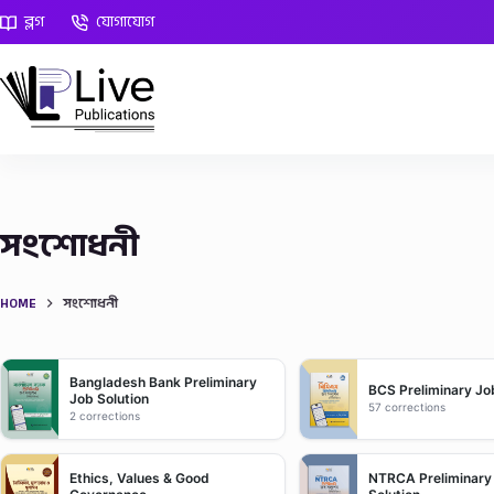
Skip
ব্লগ
যোগাযোগ
to
content
সংশোধনী
HOME
সংশোধনী
Bangladesh Bank Preliminary
BCS Preliminary Jo
Job Solution
57 corrections
2 corrections
Ethics, Values & Good
NTRCA Preliminary