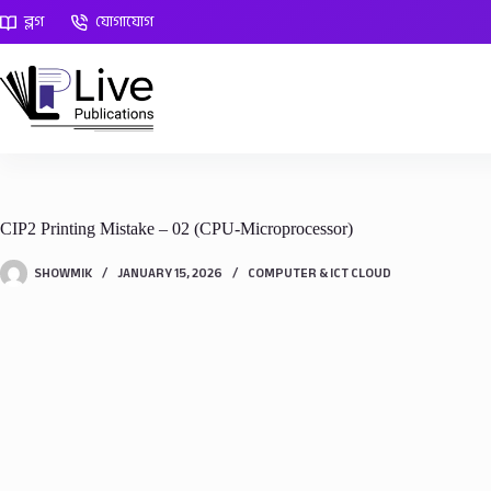
Skip
ব্লগ
যোগাযোগ
to
content
CIP2 Printing Mistake – 02 (CPU-Microprocessor)
SHOWMIK
JANUARY 15, 2026
COMPUTER & ICT CLOUD