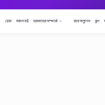
হোম
সকল বই
আমাদের সম্পর্কে
জব সল্যুশন
ব্লগ