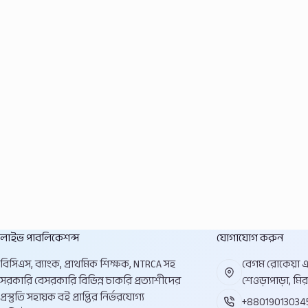
লাইভ পাবলিকেশন্স
যোগাযোগ করুন
বিসিএস, ব্যাংক, প্রাথমিক শিক্ষক, NTRCA সহ
বেগম রোকেয়া এভ
সরকারি বেসরকারি বিভিন্ন চাকরি প্রত্যাশীদের
শেওড়াপাড়া, মির
প্রস্তুতি সহায়ক বই প্রাপ্তির নির্ভরযোগ্য
+88019013034