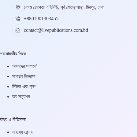
বেগম রোকেয়া এভিনিউ, পূর্ব শেওড়াপাড়া, মিরপুর, ঢাকা
+8801901303455
contact@livepublications.com.bd
প্রয়োজনীয় লিংক
আমাদের সম্পর্কে
সাধারণ জিজ্ঞাসা
নিউজ এবং ব্লগ
জব সল্যুশন
তথ্য ও নীতিমালা
সাহায্য কেন্দ্র