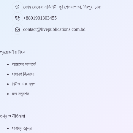
বেগম রোকেয়া এভিনিউ, পূর্ব শেওড়াপাড়া, মিরপুর, ঢাকা
+8801901303455
contact@livepublications.com.bd
প্রয়োজনীয় লিংক
আমাদের সম্পর্কে
সাধারণ জিজ্ঞাসা
নিউজ এবং ব্লগ
জব সল্যুশন
তথ্য ও নীতিমালা
সাহায্য কেন্দ্র