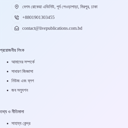
বেগম রোকেয়া এভিনিউ, পূর্ব শেওড়াপাড়া, মিরপুর, ঢাকা
+8801901303455
contact@livepublications.com.bd
প্রয়োজনীয় লিংক
আমাদের সম্পর্কে
সাধারণ জিজ্ঞাসা
নিউজ এবং ব্লগ
জব সল্যুশন
তথ্য ও নীতিমালা
সাহায্য কেন্দ্র