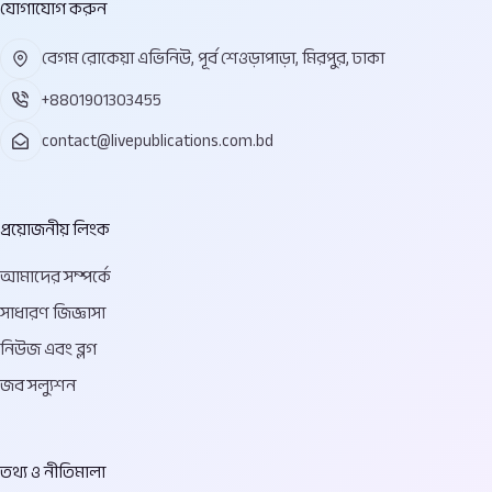
যোগাযোগ করুন
বেগম রোকেয়া এভিনিউ, পূর্ব শেওড়াপাড়া, মিরপুর, ঢাকা
+8801901303455
contact@livepublications.com.bd
প্রয়োজনীয় লিংক
আমাদের সম্পর্কে
সাধারণ জিজ্ঞাসা
নিউজ এবং ব্লগ
জব সল্যুশন
তথ্য ও নীতিমালা