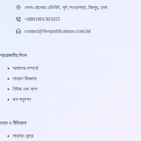
বেগম রোকেয়া এভিনিউ, পূর্ব শেওড়াপাড়া, মিরপুর, ঢাকা
+8801901303455
contact@livepublications.com.bd
প্রয়োজনীয় লিংক
আমাদের সম্পর্কে
সাধারণ জিজ্ঞাসা
নিউজ এবং ব্লগ
জব সল্যুশন
তথ্য ও নীতিমালা
সাহায্য কেন্দ্র