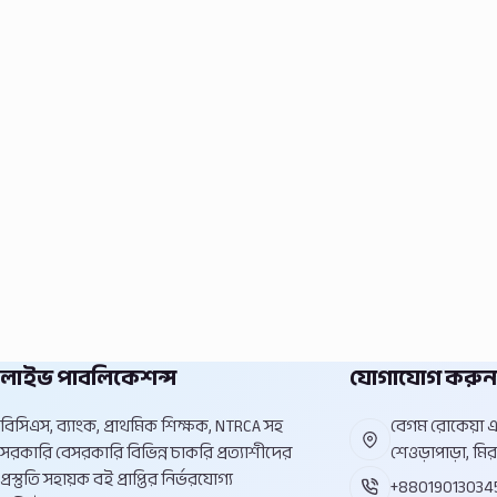
লাইভ পাবলিকেশন্স
যোগাযোগ করুন
বিসিএস, ব্যাংক, প্রাথমিক শিক্ষক, NTRCA সহ
বেগম রোকেয়া এভ
সরকারি বেসরকারি বিভিন্ন চাকরি প্রত্যাশীদের
শেওড়াপাড়া, মির
প্রস্তুতি সহায়ক বই প্রাপ্তির নির্ভরযোগ্য
+88019013034