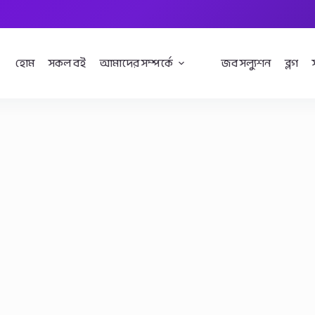
হোম
সকল বই
আমাদের সম্পর্কে
জব সল্যুশন
ব্লগ