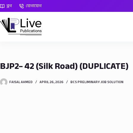
Skip
ব্লগ
যোগাযোগ
to
content
BJP2– 42 (Silk Road) (DUPLICATE)
FAISAL AHMED
APRIL 26, 2026
BCS PRELIMINARY JOB SOLUTION