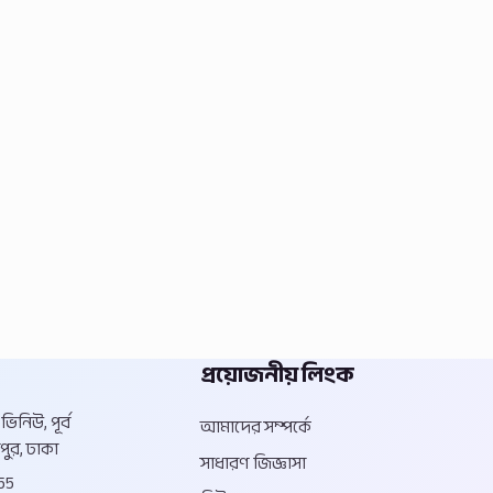
প্রয়োজনীয় লিংক
িনিউ, পূর্ব
আমাদের সম্পর্কে
পুর, ঢাকা
সাধারণ জিজ্ঞাসা
55