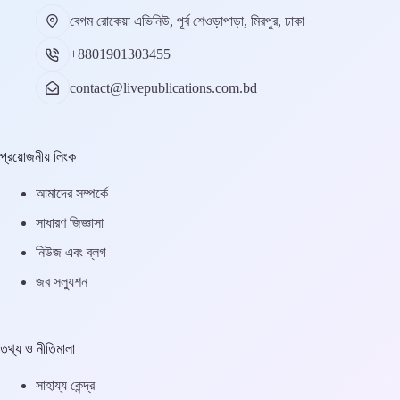
বেগম রোকেয়া এভিনিউ, পূর্ব শেওড়াপাড়া, মিরপুর, ঢাকা
+8801901303455
contact@livepublications.com.bd
প্রয়োজনীয় লিংক
আমাদের সম্পর্কে
সাধারণ জিজ্ঞাসা
নিউজ এবং ব্লগ
জব সল্যুশন
তথ্য ও নীতিমালা
সাহায্য কেন্দ্র