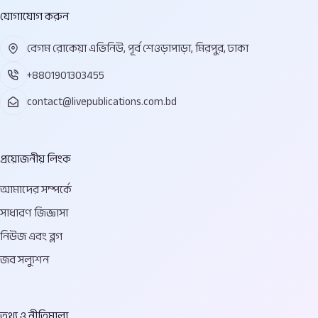
যোগাযোগ করুন
বেগম রোকেয়া এভিনিউ, পূর্ব শেওড়াপাড়া, মিরপুর, ঢাকা
+8801901303455
contact@livepublications.com.bd
প্রয়োজনীয় লিংক
আমাদের সম্পর্কে
সাধারণ জিজ্ঞাসা
নিউজ এবং ব্লগ
জব সল্যুশন
তথ্য ও নীতিমালা