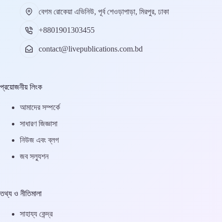
বেগম রোকেয়া এভিনিউ, পূর্ব শেওড়াপাড়া, মিরপুর, ঢাকা
+8801901303455
contact@livepublications.com.bd
প্রয়োজনীয় লিংক
আমাদের সম্পর্কে
সাধারণ জিজ্ঞাসা
নিউজ এবং ব্লগ
জব সল্যুশন
তথ্য ও নীতিমালা
সাহায্য কেন্দ্র