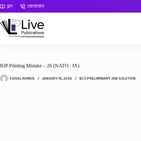
Skip
ব্লগ
যোগাযোগ
to
content
BJP Printing Mistake – 26 (NATO : IA)
FAISAL AHMED
JANUARY 15, 2026
BCS PRELIMINARY JOB SOLUTION