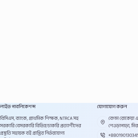
লাইভ পাবলিকেশন্স
যোগাযোগ করুন
বিসিএস, ব্যাংক, প্রাথমিক শিক্ষক, NTRCA সহ
বেগম রোকেয়া এভ
সরকারি বেসরকারি বিভিন্ন চাকরি প্রত্যাশীদের
শেওড়াপাড়া, মির
প্রস্তুতি সহায়ক বই প্রাপ্তির নির্ভরযোগ্য
+88019013034