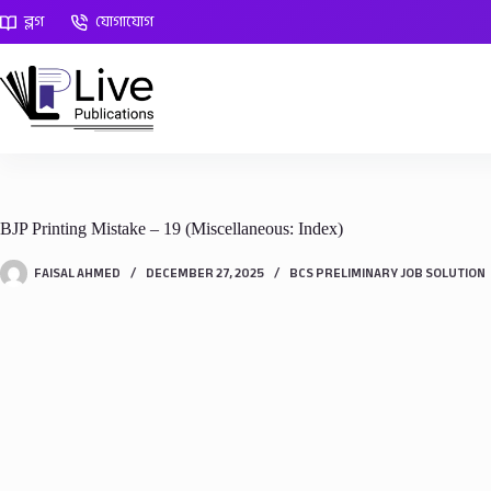
Skip
ব্লগ
যোগাযোগ
to
content
BJP Printing Mistake – 19 (Miscellaneous: Index)
FAISAL AHMED
DECEMBER 27, 2025
BCS PRELIMINARY JOB SOLUTION