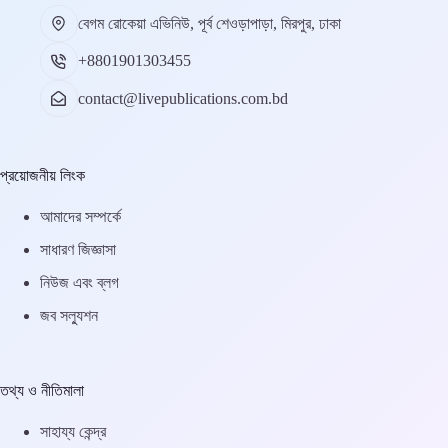
বেগম রোকেয়া এভিনিউ, পূর্ব শেওড়াপাড়া, মিরপুর, ঢাকা
+8801901303455
contact@livepublications.com.bd
প্রয়োজনীয় লিংক
আমাদের সম্পর্কে
সাধারণ জিজ্ঞাসা
নিউজ এবং ব্লগ
জব সল্যুশন
তথ্য ও নীতিমালা
সাহায্য কেন্দ্র