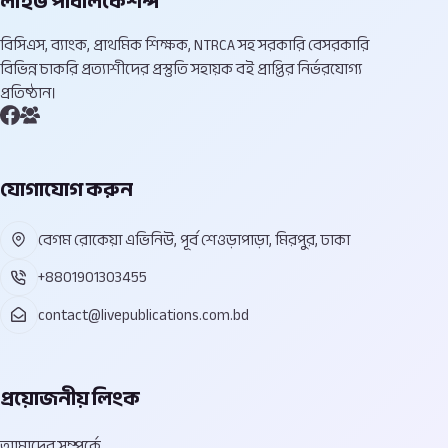
লাইভ পাবলিকেশন্স
বিসিএস, ব্যাংক, প্রাথমিক শিক্ষক, NTRCA সহ সরকারি বেসরকারি
বিভিন্ন চাকরি প্রত্যাশীদের প্রস্তুতি সহায়ক বই প্রাপ্তির নির্ভরযোগ্য
প্রতিষ্ঠান।
যোগাযোগ করুন
বেগম রোকেয়া এভিনিউ, পূর্ব শেওড়াপাড়া, মিরপুর, ঢাকা
+8801901303455
contact@livepublications.com.bd
প্রয়োজনীয় লিংক
আমাদের সম্পর্কে