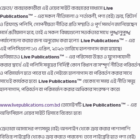
ক্রেতা/ ব্যবহারকারীরা এই ওয়েব সাইট ব্যবহারের মাধ্যমে
Live
Publications™
– এর সকল নীতিমালা ও শর্তাবলী, পণ্য (বই) ক্রয়, রিটার্ন
ও রিফান্ড পলিসি, গোপনীয়তা নীতির প্রতি সম্মতি ও পূর্ণ সমর্থন জানিয়েছেন
মর্মে প্রতীয়মান হবে, তাই এ সকল বিষয়গুলো সতর্কতার সাথে পুঙ্খানুপুঙ্খ
পর্যালোচনা করার জন্য অনুরোধ করা হলো।
Live Publications™
– এর
এই পলিসিগুলো ১৫ এপ্রিল, ২০২৬ তারিখে হালনাগাদ করা হয়েছে।
ভবিষ্যতেও
Live Publications™
– এর পরিসেবা উন্নত ও যুগোপযোগী
করার স্বার্থে এই পলিসি সমূহের নির্দিষ্ট কোন বিধান বা সম্পূর্ণ নীতির পরিবর্তন
ও পরিমার্জন হতে পারে যা এই পেইজে হালনাগাদ বা পরিবর্তন করার সাথে
সাথেই কার্যকর হবে।
Live Publications™
যেকোনো সময় এই নীতি সমূহ
হালনাগাদ, পরিবর্তন বা পরিমার্জন করার অধিকার সংরক্ষণ করে।
www.livepublications.com.bd
ডোমেইনটি
Live Publications™
– এর
অফিসিয়াল ওয়েব সাইট হিসাবে বিবেচ্য হবে।
ক্রেতারা আমাদের পণ্যসমূহ (বই) অনলাইন থেকে ক্রয় করার পাশাপাশি
বিভিন্ন লাইব্রেরি থেকেও ক্রয় করতে পারবেন। তবে লাইব্রেরি হতে পণ্য (বই)